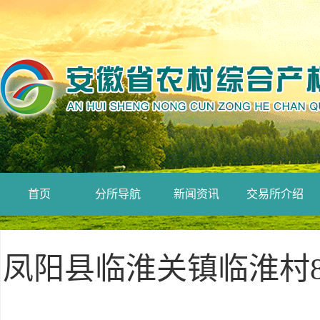
首页
分所导航
新闻资讯
交易所介绍
凤阳县临淮关镇临淮村8