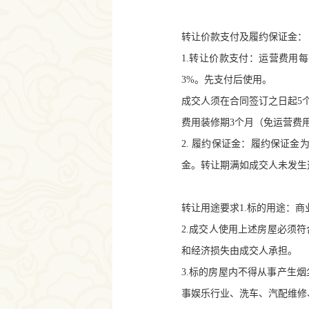
转让价款支付及履约保证金：
1.
转让价款支付：运营费用每
3%
。先支付后使用。
成交人须在合同签订之日起
5
费用装修期
3
个月（免运营费
2.
履约保证金：履约保证金
金。转让期满如成交人未发生
转让用途要求
1.
标的用途：商
2.
成交人使用上述房屋必须符
和经济损失由成交人承担。
3.
标的房屋内不得从事产生烟
事娱乐行业、洗车、汽配维修