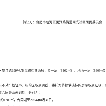
转让方
：
合肥市包河区芜湖路街道曙光社区居民委员会
区望江路
199
号
,
钢混结构共两层，负一层（
8462
㎡）、地面一层（
8809
㎡
）
有不动产权证书。标的无权属纠纷，委托方将提供该标的房屋权属证明，
赁合同关系未到期，分别为：
积约
1700
㎡，合同期至
2024
年
8
月
31
日。