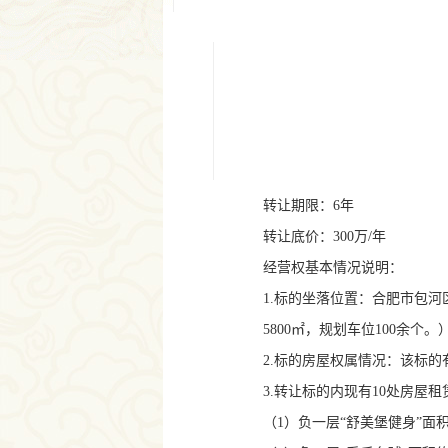
转让期限
：
6
年
转让底价：
300
万
/
年
经营权基本情况说明：
1.
标的坐落位置：合肥市包河
5800
㎡，规划车位
100
余个。
2.
标的房屋权属情况：该标的
3.
转让标的内现有
10
处房屋租
（
1
）负一层“舒美堡健身”面