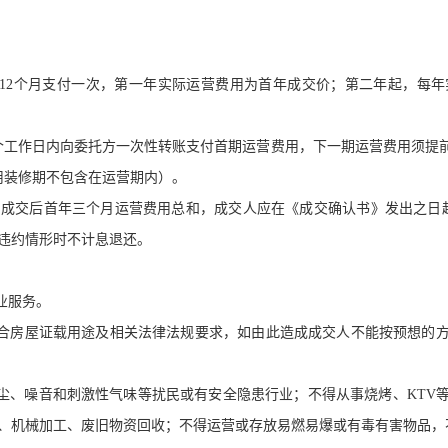
12
个月支付一次，第一年实际运营费用为首年成交价；第二年起，每年
个工作日内向委托方一次性转账支付首期运营费用，下一期运营费用须提
用装修期不包含在运营期内）。
为成交后首年三个月运营费用总和，成交人应在《成交确认书》发出之日
违约情形时不计息退还。
业服务。
合房屋证载用途及相关法律法规要求，如由此造成成交人不能按预想的
尘、噪音和刺激性气味等扰民或有安全隐患行业；不得从事烧烤、
KTV
、机械加工、废旧物资回收；不得运营或存放易燃易爆或有毒有害物品，