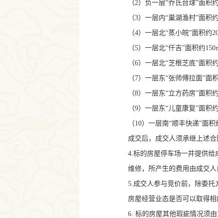
（
2
）负一层“乔氏台球”面积
（
3
）一层内“巢湖渔村”面积
（
4
）一层北“蒸小皖”面积约
2
（
5
）一层北“仟吉”面积约
150
（
6
）一层北“芝根芝底”面积
（
7
）一层东“张师傅拉面”面
（
8
）一层东“立方药房”面积
（
9
）一层东“儿童康复”面积
（
10
）一层南“顺丰快递”面积
成交后，成交人须承继上述合
4.
标的房屋停车场一并提供给
维修，所产生的费用由成交人
5.
成交人参与竞价前，除委托
房屋经营业态是否可以取得相
6.
标的房屋其他瑕疵情况须由