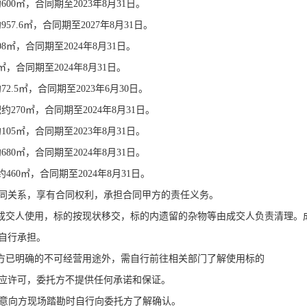
约
600
㎡，合同期至
2023
年
8
月
31
日。
约
957.6
㎡，合同期至
2027
年
8
月
31
日。
08
㎡，合同期至
2024
年
8
月
31
日。
㎡，合同期至
2024
年
8
月
31
日。
约
72.5
㎡，合同期至
2023
年
6
月
30
日。
积约
270
㎡，合同期至
2024
年
8
月
31
日。
约
105
㎡，合同期至
2023
年
8
月
31
日。
约
680
㎡，合同期至
2024
年
8
月
31
日。
约
460
㎡，合同期至
2024
年
8
月
31
日。
同关系，享有合同权利，承担合同甲方的责任义务。
成交人使用，标的按现状移交，标的内遗留的杂物等由成交人负责清理。
自行承担。
方已明确的不可经营用途外，需自行前往相关部门了解使用标的
应许可，委托方不提供任何承诺和保证。
意向方现场踏勘时自行向委托方了解确认。