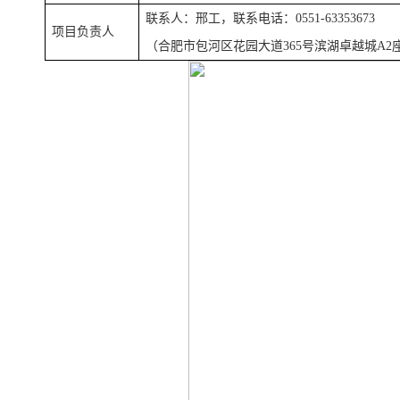
联系人：
邢
工，联系电话：0551-
63353673
项目负责人
（合肥市包河区花园大道365号滨湖卓越城A2