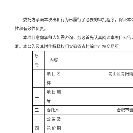
委托方承诺本次出租行为已履行了必要的审批程序，保证本
性和有效性负责。
本项目意向承租人如需咨询，务必首先认真阅读本项目公告
准。本公告及其附件解释权归安徽省农村综合产权交易所。
序
内容
号
项目名
蜀山区青阳
一
称
项目编
二
号
三
委托方
合肥市
公告及
四
竞价期