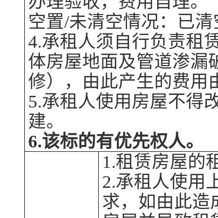
办理验收，费用自理。
空置
/
未清空
情况：已清
4.
承租人须自行负责租
体
房屋
地面及管道渗漏
修），由此产生的费用
5.
承租人使用
房屋
不得
建。
6.该标的有优先权人。
1.租赁
房屋
的
2.承租人使用
求，如由此造