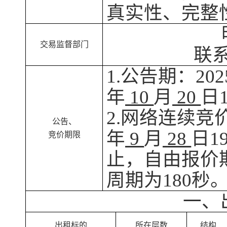
真实性、完整
交易监督部门
联
1.公告期
：
20
2
年
10
月
20
日
2.网络连续竞
公告、
年
9
月
28
日
1
竞价期限
止，自由报价
周期为180秒
一、
出租标的
所在层数
结构