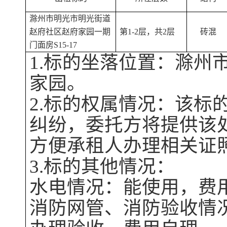
滁州市明光市明光街道
赵府社区赵府家园一期
第
1-2层，共2层
砖混
门面房
S15-17
1.标的坐落位置
：
滁州
家园
。
2.
标的权属情况
：
该标
纠纷，委托方将提供该
方便承租人办理相关证
3.
标的其他情况：
水
电情况：能使用
，费
消防网管
、
消防验收情